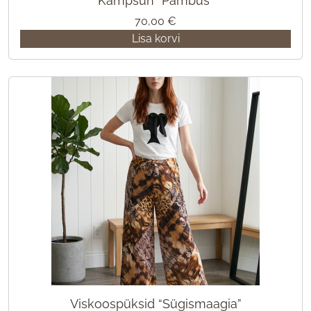
Kampsun “Pambus”
70,00
€
Lisa korvi
Viskoospüksid “Sügismaagia”