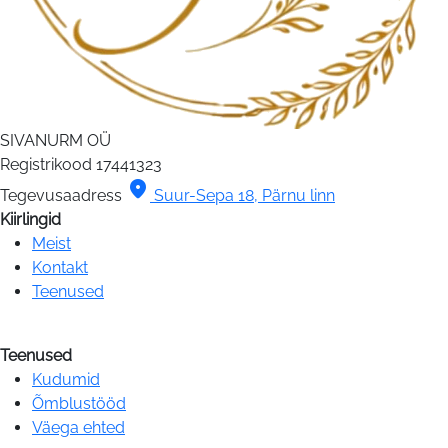
SIVANURM OÜ
Registrikood
17441323
location_on
Tegevusaadress
Suur-Sepa 18, Pärnu linn
Kiirlingid
Meist
Kontakt
Teenused
Teenused
Kudumid
Õmblustööd
Väega ehted