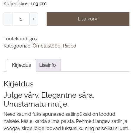
Küljepikkus:
103 cm
Satiinpüksid
-
+
Lisa korvi
FUKSIA
kogus
Tootekood:
307
Kategooriad:
Õmblustööd
,
Riided
Kirjeldus
Lisainfo
Kirjeldus
Julge värv. Elegantne sära.
Unustamatu mulje.
Need kaunid fuksiapunased satiinpüksid on loodud
naisele, kes ei karda silma paista. Pehmelt langev satiin ja
voogav sirge lõige loovad luksusliku ning naiseliku silueti,