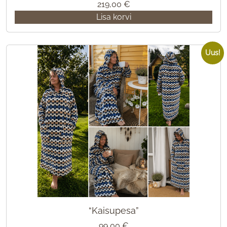
219,00
€
Lisa korvi
Uus!
“Kaisupesa”
99,00
€