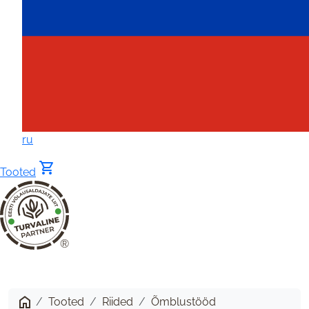
ru
shopping_cart
Tooted
®
Satiinpüksid
FUKSIA
Tooted
Riided
Õmblustööd