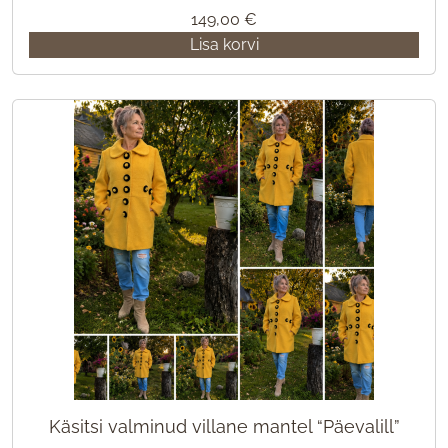
149,00
€
Lisa korvi
Käsitsi valminud villane mantel “Päevalill”