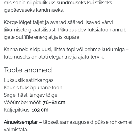
mis sobib nii pidulikuks sündmuseks kui stiilseks
igapäevaseks kandmiseks.
Kõrge lõiget taljet ja avarad sääred lisavad värvi
liikumisele graatsilisust. Pilkupüüdev fuksiatoon annab
igale outfit’ile energiat ja isikupära.
Kanna neid siidpluusi, lihtsa topi või pehme kudumiga –
tulemuseks on alati elegantne ja ajatu tervik.
Toote andmed
Luksuslik satiinkangas
Kaunis fuksiapunane toon
Sirge, hästi langev lõige
Vööümbermõõt:
76–82 cm
Küljepikkus:
103 cm
Ainueksemplar
– täpselt samasuguseid pükse rohkem ei
valmistata.