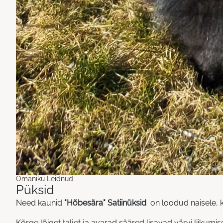
Omaniku Leidnud
Püksid
Need kaunid
"Hõbesära" Satiin
üksid
on loodud naisele, ke
Kõrge lõiget taljet ja avarad sääred lisavad värvi liikumis