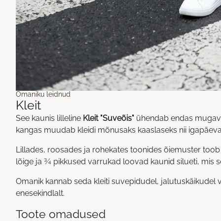
Omaniku leidnud
Kleit
See kaunis lilleline
Kleit "Suveõis"
ühendab endas mugavuse,
kangas muudab kleidi mõnusaks kaaslaseks nii igapäevas
Lillades, roosades ja rohekates toonides õiemuster toob r
lõige ja ¾ pikkused varrukad loovad kaunid silueti, mis 
Omanik kannab seda kleiti suvepidudel, jalutuskäikudel võ
enesekindlalt.
Toote omadused