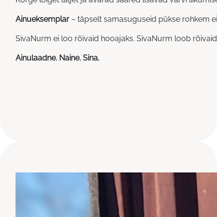
Ainueksemplar
– täpselt samasuguseid pükse rohkem ei 
SivaNurm ei loo rõivaid hooajaks. SivaNurm loob rõivaid 
Ainulaadne. Naine. Sina.