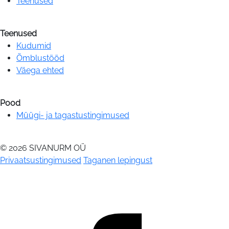
Teenused
Teenused
Kudumid
Õmblustööd
Väega ehted
Pood
Müügi- ja tagastustingimused
© 2026 SIVANURM OÜ
Privaatsustingimused
Taganen lepingust