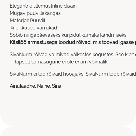
Elegantne lillemustriline disain
Mugav puuvillakangas
Materjal: Puuvill
¾ pikkused varrukad
Sobib nii igapäevaseks kui pidulikumaks kandmiseks
Käsitöö armastusega loodud rõivad, mis toovad igasse p
SivaNurm rõivad valmivad väikestes kogustes. See klei
– täpselt samasugune ei ole enam võimalik.
SivaNurm ei loo rõivaid hooajaks. SivaNurm loob rõivaid 
Ainulaadne. Naine. Sina.