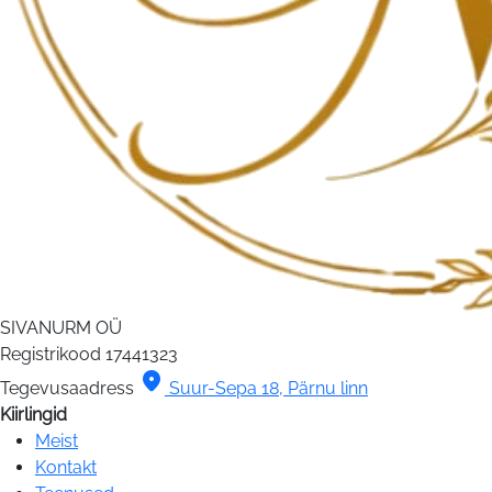
SIVANURM OÜ
Registrikood
17441323
location_on
Tegevusaadress
Suur-Sepa 18, Pärnu linn
Kiirlingid
Meist
Kontakt