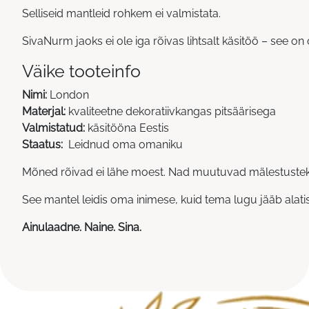
Selliseid mantleid rohkem ei valmistata.
SivaNurm jaoks ei ole iga rõivas lihtsalt käsitöö – see on
Väike tooteinfo
Nimi:
London
Materjal:
kvaliteetne dekoratiivkangas pitsäärisega
Valmistatud:
käsitööna Eestis
Staatus:
Leidnud oma omaniku
Mõned rõivad ei lähe moest. Nad muutuvad mälestustek
See mantel leidis oma inimese, kuid tema lugu jääb alati
Ainulaadne. Naine. Sina.