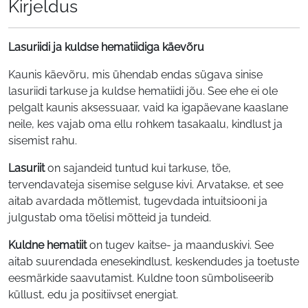
Kirjeldus
Lasuriidi ja kuldse hematiidiga käevõru
Kaunis käevõru, mis ühendab endas sügava sinise
lasuriidi tarkuse ja kuldse hematiidi jõu. See ehe ei ole
pelgalt kaunis aksessuaar, vaid ka igapäevane kaaslane
neile, kes vajab oma ellu rohkem tasakaalu, kindlust ja
sisemist rahu.
Lasuriit
on sajandeid tuntud kui tarkuse, tõe,
tervendavateja sisemise selguse kivi. Arvatakse, et see
aitab avardada mõtlemist, tugevdada intuitsiooni ja
julgustab oma tõelisi mõtteid ja tundeid.
Kuldne hematiit
on tugev kaitse- ja maanduskivi. See
aitab suurendada enesekindlust, keskendudes ja toetuste
eesmärkide saavutamist. Kuldne toon sümboliseerib
küllust, edu ja positiivset energiat.