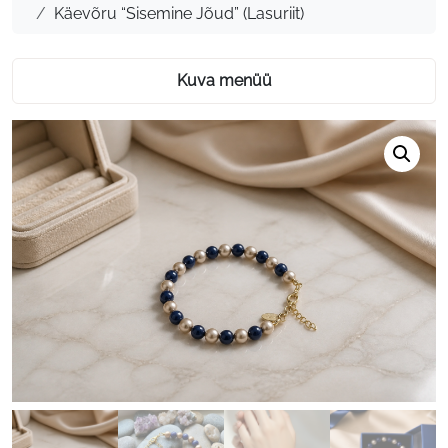
Käevõru “Sisemine Jõud” (Lasuriit)
(Lasuriit)
Kuva menüü