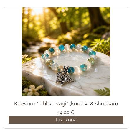
Käevõru “Liblika vägi” (kuukivi & shousan)
14,00
€
Lisa korvi