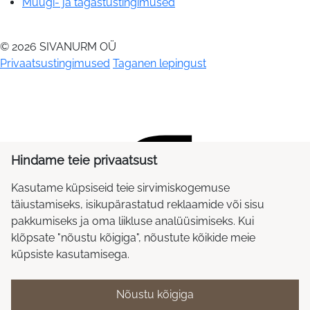
Müügi- ja tagastustingimused
© 2026 SIVANURM OÜ
Privaatsustingimused
Taganen lepingust
Hindame teie privaatsust
Kasutame küpsiseid teie sirvimiskogemuse
täiustamiseks, isikupärastatud reklaamide või sisu
pakkumiseks ja oma liikluse analüüsimiseks. Kui
klõpsate "nõustu kõigiga", nõustute kõikide meie
küpsiste kasutamisega.
Nõustu kõigiga