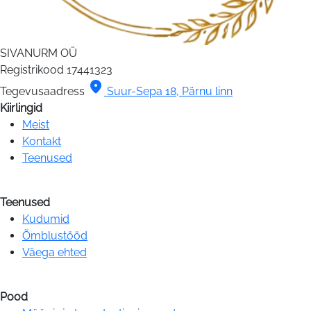
SIVANURM OÜ
Registrikood
17441323
location_on
Tegevusaadress
Suur-Sepa 18, Pärnu linn
Kiirlingid
Meist
Kontakt
Teenused
Teenused
Kudumid
Õmblustööd
Väega ehted
Pood