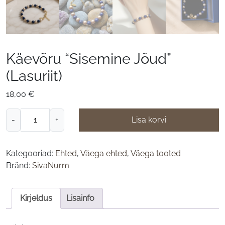
Käevõru “Sisemine Jõud”
(Lasuriit)
18,00
€
Käevõru
-
+
Lisa korvi
"Sisemine
Jõud"
(Lasuriit)
Kategooriad:
Ehted
,
Väega ehted
,
Väega tooted
kogus
Bränd:
SivaNurm
Kirjeldus
Lisainfo