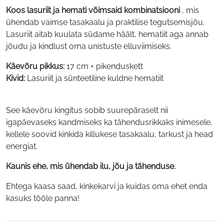
Koos lasuriit ja hemati võimsaid kombinatsiooni
, mis
ühendab vaimse tasakaalu ja praktilise tegutsemisjõu.
Lasuriit aitab kuulata südame häält, hematiit aga annab
jõudu ja kindlust oma unistuste elluviimiseks.
Käevõru pikkus:
17 cm + pikenduskett
Kivid:
Lasuriit ja sünteetiline kuldne hematiit
See käevõru kingitus sobib suurepäraselt nii
igapäevaseks kandmiseks ka tähendusrikkaks inimesele,
kellele soovid kinkida killukese tasakaalu, tarkust ja head
energiat.
Kaunis ehe, mis ühendab ilu, jõu ja tähenduse.
Ehtega kaasa saad, kinkekarvi ja kuidas oma ehet enda
kasuks tööle panna!