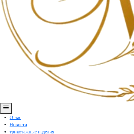
menu
О нас
Новости
трикотажные изделия