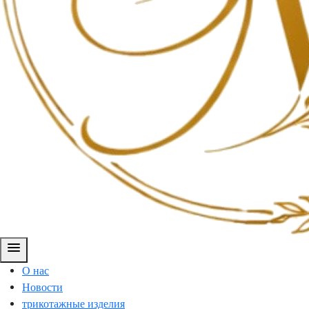
menu
О нас
Новости
трикотажные изделия