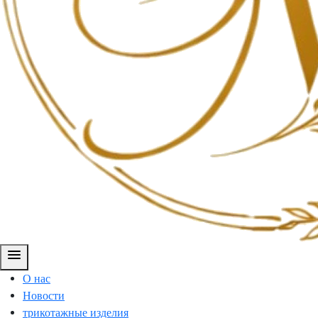
menu
О нас
Новости
трикотажные изделия