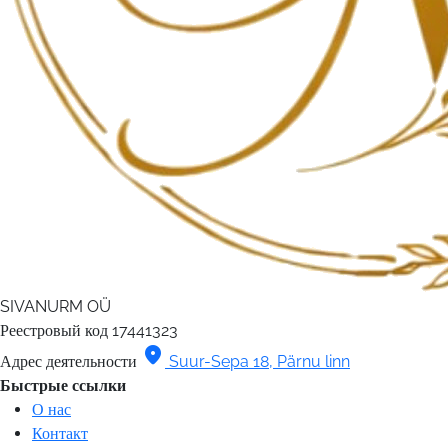
SIVANURM OÜ
Реестровый код
17441323
location_on
Адрес деятельности
Suur-Sepa 18, Pärnu linn
Быстрые ссылки
О нас
Контакт